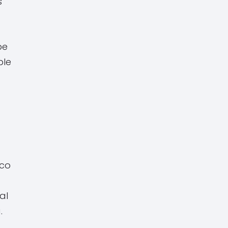
s
pe
ble
ico
al
.