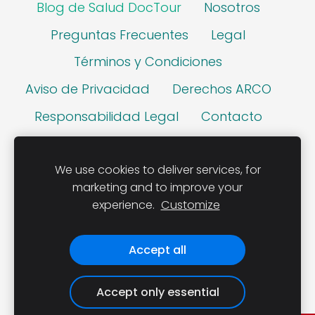
Blog de Salud DocTour
Nosotros
Preguntas Frecuentes
Legal
Términos y Condiciones
Aviso de Privacidad
Derechos ARCO
Responsabilidad Legal
Contacto
Cookies
We use cookies to deliver services, for
marketing and to improve your
experience.
Customize
Responsable Sanitario: 5737055 UANL
Accept all
Accept only essential